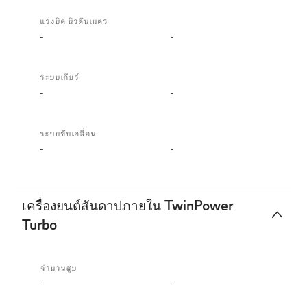
แรงบิด นิวตันเมตร
-
-
ระบบเกียร์
-
-
ระบบขับเคลื่อน
-
-
เครื่องยนต์สันดาปภายใน TwinPower
Turbo
เครื่องยนต์
สันดาป
จำนวนสูบ
ภายใน
-
-
TwinPower