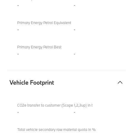
-
-
Primary Energy Petrol Equivalent
-
-
Primary Energy Petrol Best
-
-
Vehicle Footprint
Vehicle
Footprint
CO2e transfer to customer (Scope 1,2,3up) in t
-
-
Total vehicle secondary raw material quota in %