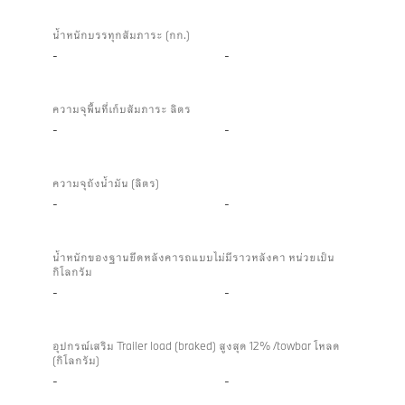
น้ำหนักบรรทุกสัมภาระ (กก.)
-
-
ความจุพื้นที่เก็บสัมภาระ ลิตร
-
-
ความจุถังน้ำมัน (ลิตร)
-
-
น้ำหนักของฐานยึดหลังคารถแบบไม่มีราวหลังคา หน่วยเป็น
กิโลกรัม
-
-
อุปกรณ์เสริม Trailer load (braked) สูงสุด 12% /towbar โหลด
(กิโลกรัม)
-
-