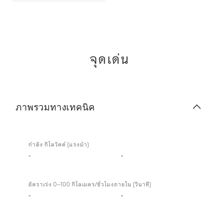
จุดเด่น
ภาพรวมทางเทคนิค
ภาพ
รวม
กำลัง กิโลวัตต์ (แรงม้า)
ทาง
-
-
เทคนิค
อัตราเร่ง 0–100 กิโลเมตร/ชั่วโมงภายใน (วินาที)
-
-