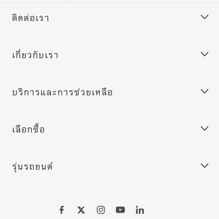
ติดต่อเรา
เกี่ยวกับเรา
ฝ่ายบริการลูกค้า
บริการช่วยเหลือฉุกเฉินของ BMW
บริการและการช่วยเหลือ
ขอข้อเสนอ
ร่วมงานกับเรา
ลูกค้าองค์กร (ฟลีท)
BMW.com
เลือกซื้อ
ค้นหาตัวแทนจำหน่าย
BMW Group
MY BMW App
BMW Excellence Club
Connected Drive
รุ่นรถยนต์
BMW Warranty
ประกอบรถ BMW
ระบบอัพเดทซอฟต์แวร์สำหรับรถยนต์ของคุณ
เลือกชมรถยนต์ใหม่
เลือกชมรถยนต์มือสองมาตรฐานบีเอ็มดับเบิลยู
BMW X series