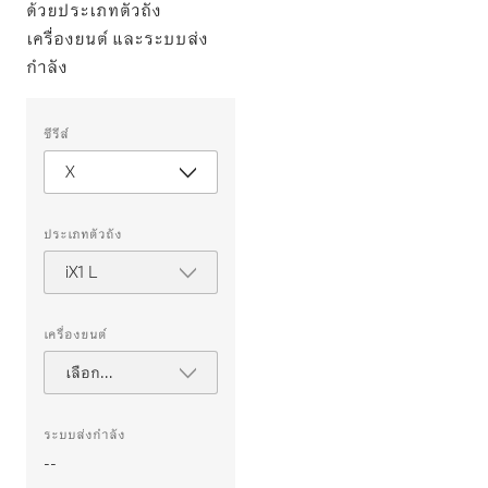
ด้วยประเภทตัวถัง
เครื่องยนต์ และระบบส่ง
กำลัง
เลือก
ซีรีส์
คุณสมบัติ
ต่อ
X
ไป
นี้
เพื่อ
เลือก
ประเภทตัวถัง
รถยนต์
สำหรับ
iX1 L
เปรียบ
เทียบ
เครื่องยนต์
เลือก
เครื่องยนต์
ระบบส่งกำลัง
--