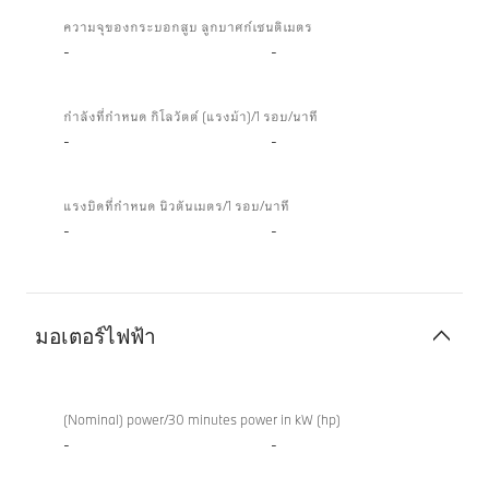
Turbo
ความจุของกระบอกสูบ ลูกบาศก์เซนติเมตร
-
-
กำลังที่กำหนด กิโลวัตต์ (แรงม้า)/1 รอบ/นาที
-
-
แรงบิดที่กำหนด นิวตันเมตร/1 รอบ/นาที
-
-
มอเตอร์ไฟฟ้า
มอเตอร์
ไฟฟ้า
(Nominal) power/30 minutes power in kW (hp)
-
-