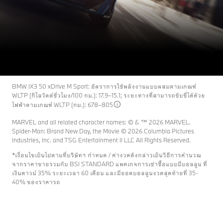
วีรบุรุษแห่งยุคใหม่
ผ่อนเริ่มต้นเพียง 35,299 บาทต่อเดือน*
ประกอบรถและราคา
ขอรับข้อเสนอ
BMW iX3 50 xDrive M Sport: อัตราการใช้พลังงานแบบผสมตามเกณฑ์
WLTP (กิโลวัตต์ชั่วโมง/100 กม.): 17.9–15.1; ระยะทางที่สามารถขับขี่ได้ด้วย
ไฟฟ้าตามเกณฑ์ WLTP (กม.): 678–805
MARVEL and all related character names: © & ™ 2026 MARVEL.
Spider-Man: Brand New Day, the Movie © 2026 Columbia Pictures
Industries, Inc. and TSG Entertainment II LLC All Rights Reserved.
*เงื่อนไขเป็นไปตามที่บริษัทฯ กำหนด / ค่างวดดังกล่าวเป็นวิธีการคำนวณ
จากราคาขายรวมกับ BSI STANDARD แพคเกจการเช่าซื้อแบบมีบอลลูน ที่
เงินดาวน์ 35% ระยะเวลา 60 เดือน และมียอดบอลลูนงวดสุดท้ายที่ 35-
40% ของราคารถ