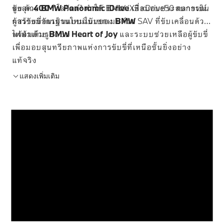
ขับ ด้วย
สูงสุด
400
BMW Panoramic iDrive
กิโลวัตต์² ทำให้ BMW iX3 xDrive50 กลายเป็น
เพื่อมอบประสบการณ์
การขับขี่อันเป็นแบบฉบับของ
ผู้สร้างมาตรฐานใหม่ในเซกเมนต์รถ SAV ที่ขับเคลื่อนด้วย
BMW
ไฟฟ้าเต็มรูปแบบ
พร้อมด้วย
BMW Heart of Joy
และระบบช่วยเหลือผู้ขับขี่
เพื่อมอบสุนทรียภาพแห่งการขับขี่ที่เหนือชั้นยิ่งอย่าง
แท้จริง
แสดงเพิ่มเติม
ความประทับใจแรก: ชัดเจนในทุกมุมมอง
... แสดงรายละเอียด
ด้านหน้าของ BMW iX3 สะท้อนตัวตนได้อย่างชัดเจน
ด้วยเส้นสายที่เรียบคมและโดดเด่น เสริมด้วยกระจังหน้า
ความหนักแน่นพร้อมรายละเอียดที่ละเอียด
BMW Kidney Iconic Glow ที่เป็นตัวเลือกเสริม สร้าง
อ่อน
... แสดงรายละเอียด
ความประทับใจแรกที่ทรงพลัง พร้อมด้วยมือจับประตู
พื้นผิวที่เรียบเนียนและเส้นสายที่คมชัดสร้างรูปทรงที่
แบบอัตโนมัติถูกออกแบบให้แนบเนียนไปกับตัวรถ เสริม