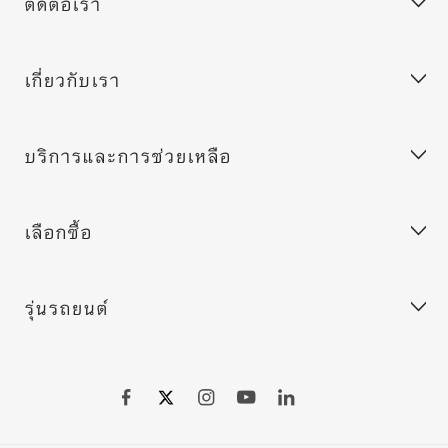
ติดต่อเรา
เกี่ยวกับเรา
ฝ่ายบริการลูกค้า
บริการช่วยเหลือฉุกเฉินของ BMW
บริการและการช่วยเหลือ
ขอข้อเสนอ
ร่วมงานกับเรา
ลูกค้าองค์กร (ฟลีท)
BMW.com
เลือกซื้อ
ค้นหาตัวแทนจำหน่าย
BMW Group
MY BMW App
BMW Excellence Club
Connected Drive
รุ่นรถยนต์
BMW Warranty
ประกอบรถ BMW
ระบบอัพเดทซอฟต์แวร์สำหรับรถยนต์ของคุณ
เลือกชมรถยนต์ใหม่
เลือกชมรถยนต์มือสองมาตรฐานบีเอ็มดับเบิลยู
BMW X series
ดาวน์โหลดโบรชัวร์
BMW 7 series