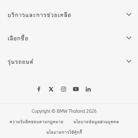
บริการช่วยเหลือฉุกเฉินของ BMW
บริการและการช่วยเหลือ
ขอข้อเสนอ
ร่วมงานกับเรา
ลูกค้าองค์กร (ฟลีท)
BMW.com
เลือกซื้อ
ค้นหาตัวแทนจำหน่าย
BMW Group
MY BMW App
BMW Excellence Club
Connected Drive
รุ่นรถยนต์
BMW Warranty
ประกอบรถ BMW
ระบบอัพเดทซอฟต์แวร์สำหรับรถยนต์ของคุณ
เลือกชมรถยนต์ใหม่
เลือกชมรถยนต์มือสองมาตรฐานบีเอ็มดับเบิลยู
BMW X series
ดาวน์โหลดโบรชัวร์
BMW 7 series
ราคารถยนต์ BMW
BMW 5 series
Copyright © BMW Thailand 2026
จองรถยนต์ออนไลน์
BMW 4 series
ความรับผิดชอบตามกฎหมาย
นโยบายข้อมูลส่วนบุคคล
BMW Financial Services
BMW 3 series
นโยบายการใช้คุ้กกี้