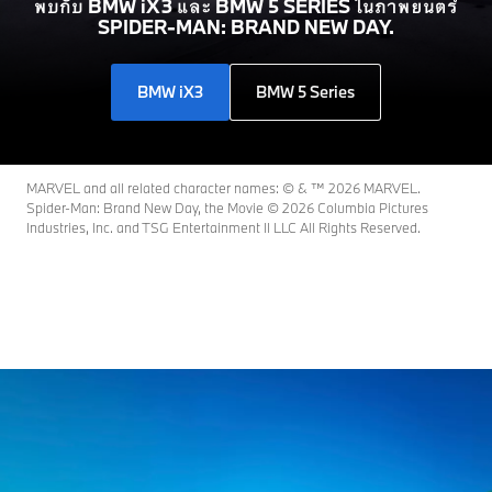
พบกับ BMW iX3 และ BMW 5 SERIES ในภาพยนตร์
SPIDER-MAN: BRAND NEW DAY.
BMW iX3
BMW 5 Series
MARVEL and all related character names: © & ™ 2026 MARVEL.
Spider-Man: Brand New Day, the Movie © 2026 Columbia Pictures
Industries, Inc. and TSG Entertainment II LLC All Rights Reserved.