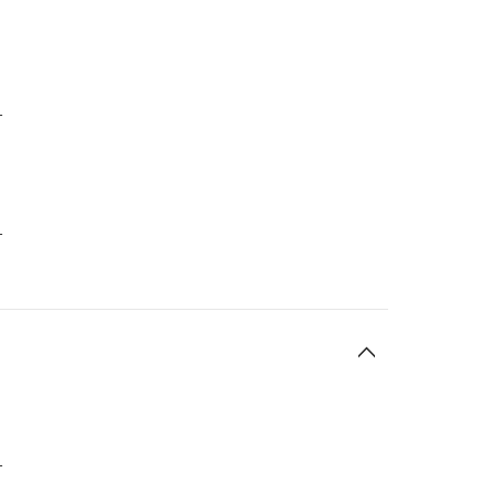
-
-
-