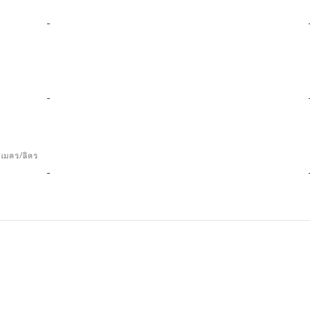
-
-
ลเมตร/ลิตร
-