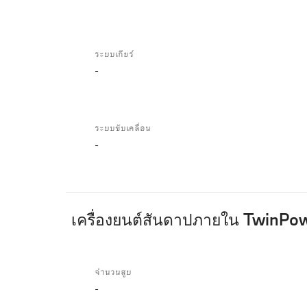
ระบบเกียร์
-
ระบบขับเคลื่อน
-
เครื่องยนต์สันดาปภายใน TwinPo
เครื่องยนต์
สันดาป
จำนวนสูบ
-
ภายใน
TwinPower