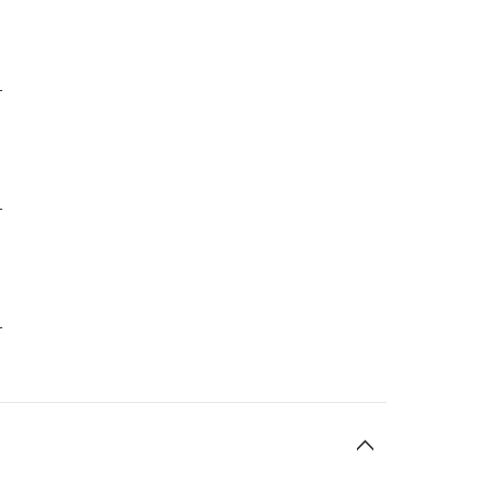
-
-
-