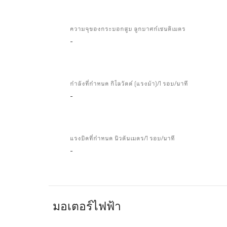
Turbo
ความจุของกระบอกสูบ ลูกบาศก์เซนติเมตร
-
กำลังที่กำหนด กิโลวัตต์ (แรงม้า)/1 รอบ/นาที
-
แรงบิดที่กำหนด นิวตันเมตร/1 รอบ/นาที
-
มอเตอร์ไฟฟ้า