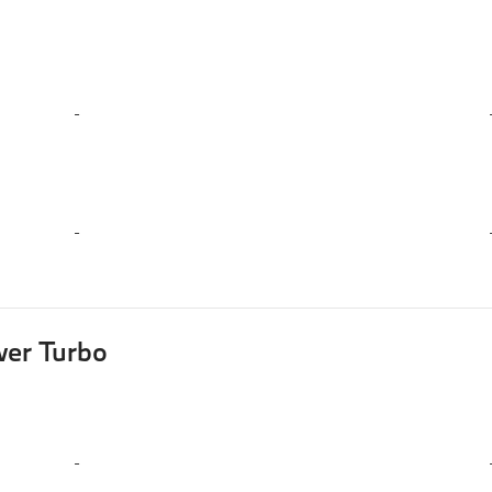
-
-
wer Turbo
-