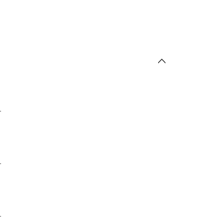
-
-
-