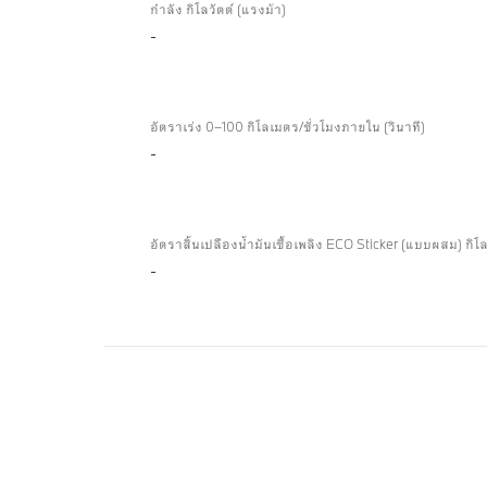
รวม
กำลัง กิโลวัตต์ (แรงม้า)
-
ทาง
เทคนิค
อัตราเร่ง 0–100 กิโลเมตร/ชั่วโมงภายใน (วินาที)
-
อัตราสิ้นเปลืองน้ำมันเชื้อเพลิง ECO Sticker (แบบผสม) กิโ
-