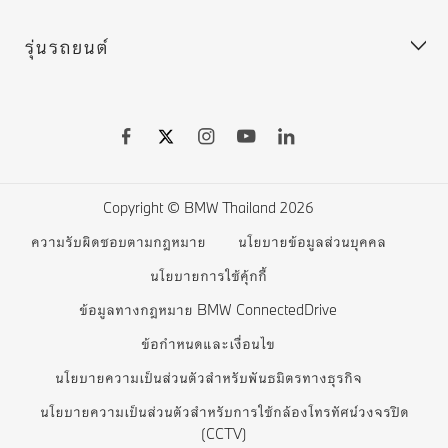
BMW Excellence Club
Connected Drive
รุ่นรถยนต์
BMW Warranty
ประกอบรถ BMW
ระบบอัพเดทซอฟต์แวร์สำหรับรถยนต์ของคุณ
เลือกชมรถยนต์ใหม่
เลือกชมรถยนต์มือสองมาตรฐานบีเอ็มดับเบิลยู
BMW X series
ดาวน์โหลดโบรชัวร์
BMW 7 series
ราคารถยนต์ BMW
BMW 5 series
Copyright © BMW Thailand 2026
จองรถยนต์ออนไลน์
BMW 4 series
ความรับผิดชอบตามกฎหมาย
นโยบายข้อมูลส่วนบุคคล
BMW Financial Services
BMW 3 series
นโยบายการใช้คุ้กกี้
สินค้า BMW Lifestyle
BMW 2 series
ข้อมูลทางกฎหมาย BMW ConnectedDrive
ข้อกำหนดและเงื่อนไข
ทดลองขับ
BMW M series
นโยบายความเป็นส่วนตัวสำหรับพันธมิตรทางธุรกิจ
BMW Concept Cars
นโยบายความเป็นส่วนตัวสำหรับการใช้กล้องโทรทัศน์วงจรปิด
(CCTV)