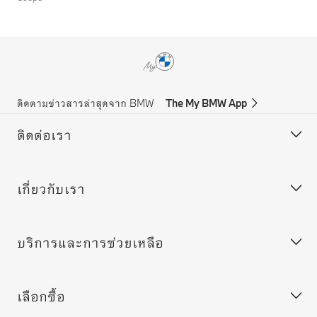
ติดตามข่าวสารล่าสุดจาก BMW
The My BMW App
ติดต่อเรา
เกี่ยวกับเรา
ฝ่ายบริการลูกค้า
บริการช่วยเหลือฉุกเฉินของ BMW
บริการและการช่วยเหลือ
ขอข้อเสนอ
ร่วมงานกับเรา
ลูกค้าองค์กร (ฟลีท)
BMW.com
เลือกซื้อ
ค้นหาตัวแทนจำหน่าย
BMW Group
MY BMW App