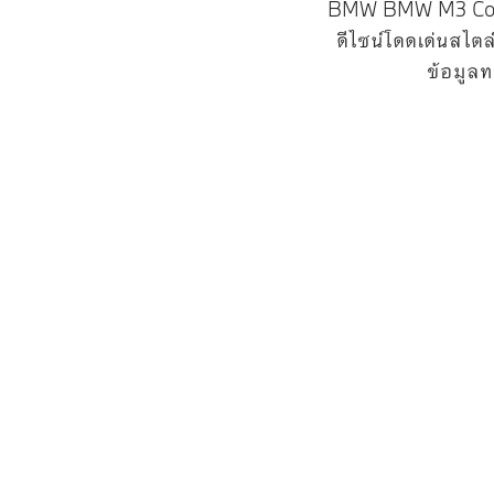
BMW BMW M3 Compe
ดีไซน์โดดเด่นสไตล
ข้อมูลท
รุ่น M
เบนซิน