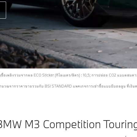
ันเชื้อเพลิงรวมจากผล ECO Sticker (กิโลเมตร/ลิตร) : 10,5; การปล่อย CO2 แบบผสมตา
ีการคำนวณจากราคาขายรวมกับ BSI STANDARD แพคเกจการเช่าซื้อแบบมีบอลลูน ที่เงิน
BMW M3 Competition Touring