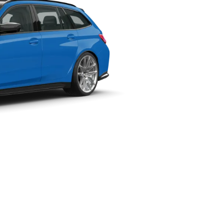
./ชม.
Vmax