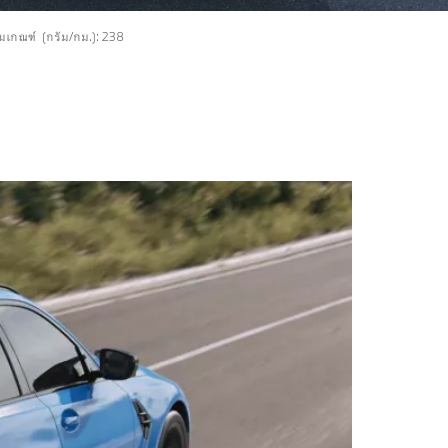
มเกณฑ์ (กรัม/กม.): 238