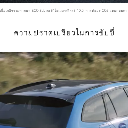
ันเชื้อเพลิงรวมจากผล ECO Sticker (กิโลเมตร/ลิตร) : 10,5; การปล่อย CO2 แบบผสมตา
ความปราดเปรียวในการขับขี่