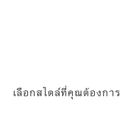
ิโลวัตต์ (530 แรงม้า)
650 นิวตันเมตร
3.6 วินา
tion
เพิ่มในรายการเปรียบเทียบ
ลทางเทคนิค
3 Competition M xDrive Touring: อัตราสิ้นเปลืองน้ำมันเชื้อเพลิงรวมจากผล ECO S
: 238
เลือกสไตล์ที่คุณต้องการ
oof tops
Upholstery
Trims