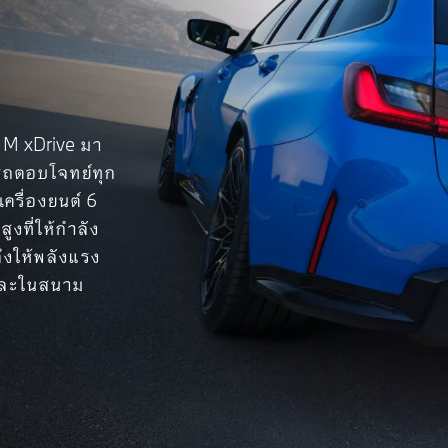
n
 M xDrive มา
ารถตอบโจทย์ทุก
ครื่องยนต์ 6
งที่ให้กำลัง
จึงให้พลังแรง
นและในสนาม