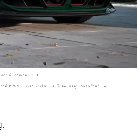
มเกณฑ์ (กรัม/กม.): 238
ดาวน์ 35% ระยะเวลา 60 เดือน และมียอดบอลลูนงวดสุดท้ายที่ 35-
.